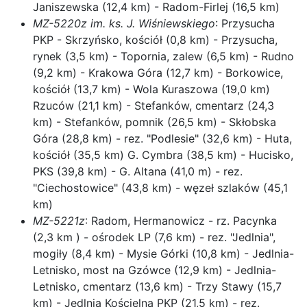
Janiszewska (12,4 km) - Radom-Firlej (16,5 km)
MZ-5220z im. ks. J. Wiśniewskiego
: Przysucha
PKP - Skrzyńsko, kościół (0,8 km) - Przysucha,
rynek (3,5 km) - Topornia, zalew (6,5 km) - Rudno
(9,2 km) - Krakowa Góra (12,7 km) - Borkowice,
kościół (13,7 km) - Wola Kuraszowa (19,0 km)
Rzuców (21,1 km) - Stefanków, cmentarz (24,3
km) - Stefanków, pomnik (26,5 km) - Skłobska
Góra (28,8 km) - rez. "Podlesie" (32,6 km) - Huta,
kościół (35,5 km) G. Cymbra (38,5 km) - Hucisko,
PKS (39,8 km) - G. Altana (41,0 m) - rez.
"Ciechostowice" (43,8 km) - węzeł szlaków (45,1
km)
MZ-5221z
: Radom, Hermanowicz - rz. Pacynka
(2,3 km ) - ośrodek LP (7,6 km) - rez. "Jedlnia",
mogiły (8,4 km) - Mysie Górki (10,8 km) - Jedlnia-
Letnisko, most na Gzówce (12,9 km) - Jedlnia-
Letnisko, cmentarz (13,6 km) - Trzy Stawy (15,7
km) - Jedlnia Kościelna PKP (21,5 km) - rez.