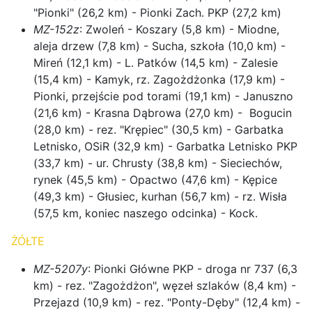
"Pionki" (26,2 km) - Pionki Zach. PKP (27,2 km)
MZ-152z
: Zwoleń - Koszary (5,8 km) - Miodne,
aleja drzew (7,8 km) - Sucha, szkoła (10,0 km) -
Mireń (12,1 km) - L. Patków (14,5 km) - Zalesie
(15,4 km) - Kamyk, rz. Zagożdżonka (17,9 km) -
Pionki, przejście pod torami (19,1 km) - Januszno
(21,6 km) - Krasna Dąbrowa (27,0 km) - Bogucin
(28,0 km) - rez. "Krępiec" (30,5 km) - Garbatka
Letnisko, OSiR (32,9 km) - Garbatka Letnisko PKP
(33,7 km) - ur. Chrusty (38,8 km) - Sieciechów,
rynek (45,5 km) - Opactwo (47,6 km) - Kępice
(49,3 km) - Głusiec, kurhan (56,7 km) - rz. Wisła
(57,5 km, koniec naszego odcinka) - Kock.
ŻÓŁTE
MZ-5207y
: Pionki Główne PKP - droga nr 737 (6,3
km) - rez. "Zagożdżon", węzeł szlaków (8,4 km) -
Przejazd (10,9 km) - rez. "Ponty-Dęby" (12,4 km) -