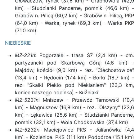
Głowaczów, rynek (37,6 km) - Grabnowola (42,9
km) - Studzianki Pancerne, pomnik (46,6 km) -
Grabów n. Pilicą (60,2 km) - Grabów n. Pilicą, PKP
(64,0 km) - Warka, rynek (69,3 km) - Warka PKP
(71,0 km).
NIEBIESKIE
MZ-221n
: Pogorzałe - trasa S7 (2,4 km) - cm.
partyzancki pod Skarbową Górą (4,6 km) -
Majdów, kościół (9,0 km) - rez. "Ciechostowice"
(13,4 km) - Rędocin (17,4 km) - Borki (18,7 km) -
rez. "Skałki Piekło pod Niekłaniem" (23,3 km,
koniec naszego odcinka) - Kuźniaki
MZ-5231n
: Mniszew - Przewóz Tarnowski (10,4
km) - Magnuszew (16,8 km) - rez. "Olszyny" (23,6
km) - Łękawica (25,6 km) - Studzianki Pancerne,
pomnik (32,1 km) - Wola Chodkowska (37,4 km)
MZ-5232n
: Maciejowice PKS - Julianówka (4,4
km) - Kozienice, PKS (11,1 km) Podgórze (15,1 km)