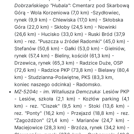
Dobrzańskiego "Hubala"
: Cmentarz pod Skarbową
Górą - Wola Korzeniowa (7,0 km) -Szydłowiec,
rynek (9,9 km) - Chlewiska (17,0 km) - Skłobska
Góra (22,0 km) - Skłoby (24,5 km) - Nowinki
(26,6 km) - Hucisko (33,0 km) - Ruski Bród (37,9
km) - rez. "Puszcza u źródeł Radomki" (45,0 km) -
Stefanów (50,6 km) - Gałki (53,0 km) - Gielniów,
rynek (57,4 km) - Bieliny, kościół (61,3 km) -
Drzewica, rynek (65,3 km) - Radzice Duże, OSP
(72,6 km) - Radzice PKP (73,8 km) - Bielawy (80,4
km) - Studzianna-Poświętne, PKS (83,3 km,
koniec naszego odcinka) - Radomsko.
MZ-5204c - im. Witaliusza Demczuka
: Lesiów PKP
- Lesiów, szkoła (2,1 km) - Kozłów parking (4,1
km) - rez. "Ciszek" (9,5 km) - Stoki (13,6 km) -
rez. "Ponty" (16,2 km) - Przejazd (18,8 km) - rez.
"Zagożdżon" (21,4 km) - Marianów (24,7 km) -
Maciejowice (28,3 km) - Brzóza, rynek (34,2 km) -