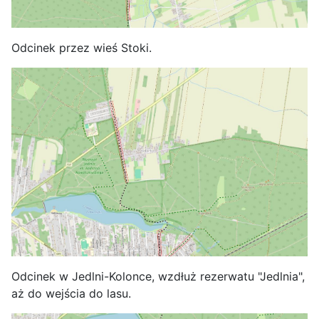
Odcinek przez wieś Stoki.
Odcinek w Jedlni-Kolonce, wzdłuż rezerwatu "Jedlnia",
aż do wejścia do lasu.