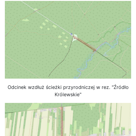
Odcinek wzdłuż ścieżki przyrodniczej w rez. "Źródło
Królewskie"