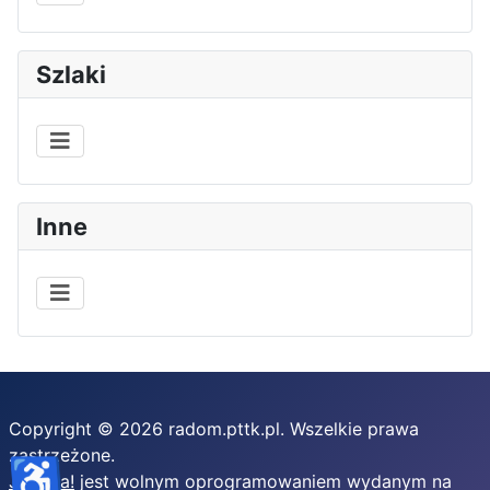
Szlaki
Inne
Copyright © 2026 radom.pttk.pl. Wszelkie prawa
zastrzeżone.
♿
Joomla!
jest wolnym oprogramowaniem wydanym na